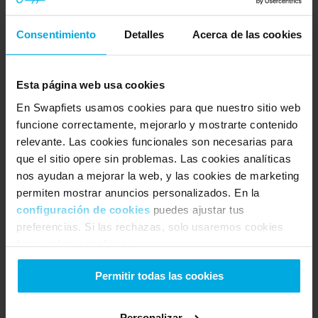
Explorar
Consentimiento
Detalles
Acerca de las cookies
Bicis
e-Bikes
Vuelta de prueba
Esta página web usa cookies
Descuento de estudiantes
En Swapfiets usamos cookies para que nuestro sitio web
Bonus de amigos
funcione correctamente, mejorarlo y mostrarte contenido
Cobertura antirrobo total
Cuenta
relevante. Las cookies funcionales son necesarias para
Centro de ayuda
que el sitio opere sin problemas. Las cookies analíticas
Contacto
nos ayudan a mejorar la web, y las cookies de marketing
Tiendas
permiten mostrar anuncios personalizados. En la
Swapfiets
configuración de cookies
puedes ajustar tus
Sobre nosotros
preferencias. Si las rechazas, solo usaremos cookies
Nuestro impacto
funcionales y analíticas.
Stories
Vacantes
Permitir todas las cookies
Prensa
Legal
Términos y condiciones
Personalizar