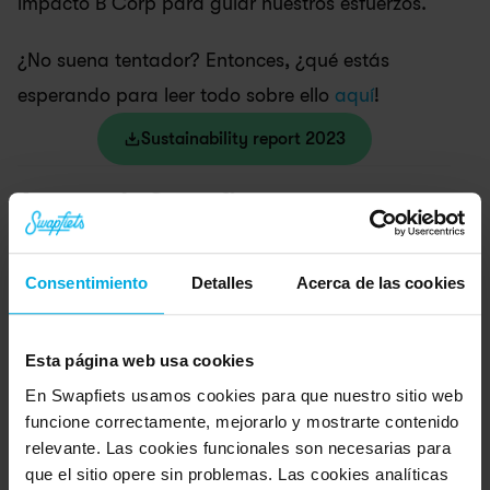
impacto B Corp para guiar nuestros esfuerzos.
¿No suena tentador? Entonces, ¿qué estás 
esperando para leer todo sobre ello 
aquí
!
Sustainability report 2023
Acerca de Swapfiets
Swapfiets es la primera suscripción de bicis 
del mundo. Desde 2014, hemos pasado de 
Consentimiento
Detalles
Acerca de las cookies
ser una start-up holandesa a convertirnos 
en un referente de la micromovilidad, con 
Esta página web usa cookies
más de 280.000 miembros en Países Bajos, 
En Swapfiets usamos cookies para que nuestro sitio web
Alemania, Bélgica, Dinamarca, Francia, 
funcione correctamente, mejorarlo y mostrarte contenido
España, Austria y Reino Unido.
relevante. Las cookies funcionales son necesarias para
que el sitio opere sin problemas. Las cookies analíticas