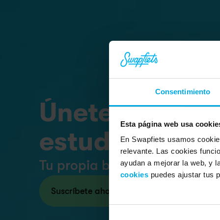
Consentimiento
Únete a más de
Esta página web usa cookie
estudiantes e
En Swapfiets usamos cookies
relevante. Las cookies funci
Tu propia bici desde 15,90 €
ayudan a mejorar la web, y 
cookies
puedes ajustar tus p
Suscríbete ahora