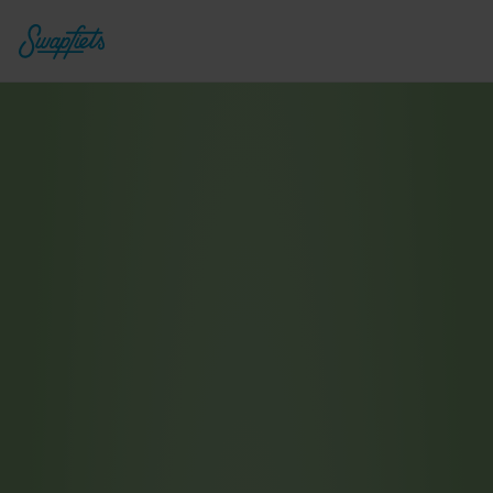
Desde 
59,90
54,90
 € al mes